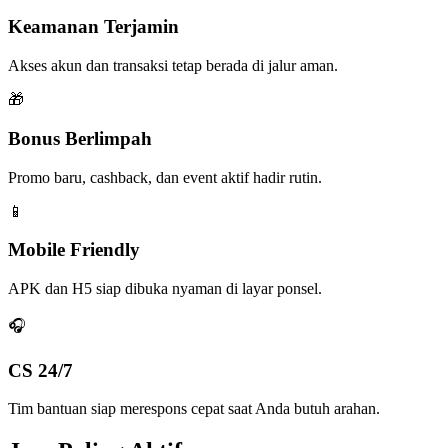
Keamanan Terjamin
Akses akun dan transaksi tetap berada di jalur aman.
🎁
Bonus Berlimpah
Promo baru, cashback, dan event aktif hadir rutin.
📱
Mobile Friendly
APK dan H5 siap dibuka nyaman di layar ponsel.
🎧
CS 24/7
Tim bantuan siap merespons cepat saat Anda butuh arahan.