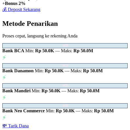
+
Bonus 2%
💰 Deposit Sekarang
Metode Penarikan
Proses cepat, langsung ke rekening Anda
WD
Bank BCA
Min:
Rp
50.0K
— Maks:
Rp
50.0M
⚡
WD
Bank Danamon
Min:
Rp
50.0K
— Maks:
Rp
50.0M
⚡
WD
Bank Mandiri
Min:
Rp
50.0K
— Maks:
Rp
50.0M
⚡
WD
Bank Neo Commerce
Min:
Rp
50.0K
— Maks:
Rp
50.0M
⚡
💸 Tarik Dana