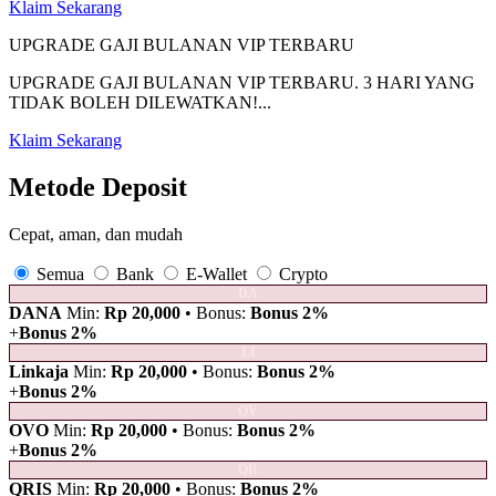
Klaim Sekarang
UPGRADE GAJI BULANAN VIP TERBARU
UPGRADE GAJI BULANAN VIP TERBARU. 3 HARI YANG
TIDAK BOLEH DILEWATKAN!...
Klaim Sekarang
Metode Deposit
Cepat, aman, dan mudah
Semua
Bank
E-Wallet
Crypto
DA
DANA
Min:
Rp 20,000
•
Bonus:
Bonus 2%
+
Bonus 2%
LI
Linkaja
Min:
Rp 20,000
•
Bonus:
Bonus 2%
+
Bonus 2%
OV
OVO
Min:
Rp 20,000
•
Bonus:
Bonus 2%
+
Bonus 2%
QR
QRIS
Min:
Rp 20,000
•
Bonus:
Bonus 2%