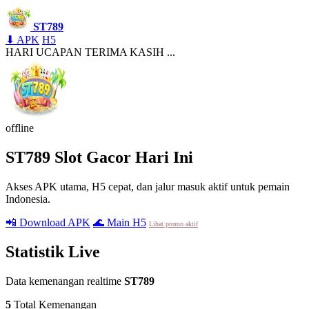
ST789
⬇ APK
H5
HARI UCAPAN TERIMA KASIH ...
offline
ST789 Slot Gacor Hari Ini
Akses APK utama, H5 cepat, dan jalur masuk aktif untuk pemain
Indonesia.
📲 Download APK
🌊 Main H5
Lihat promo aktif
Statistik Live
Data kemenangan realtime
ST789
5
Total Kemenangan