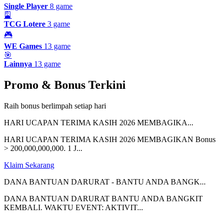
Single Player
8 game
🎴
TCG Lotere
3 game
🎮
WE Games
13 game
🎯
Lainnya
13 game
Promo & Bonus Terkini
Raih bonus berlimpah setiap hari
HARI UCAPAN TERIMA KASIH 2026 MEMBAGIKA...
HARI UCAPAN TERIMA KASIH 2026 MEMBAGIKAN Bonus
> 200,000,000,000. 1 J...
Klaim Sekarang
DANA BANTUAN DARURAT - BANTU ANDA BANGK...
DANA BANTUAN DARURAT BANTU ANDA BANGKIT
KEMBALI. WAKTU EVENT: AKTIVIT...