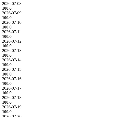
2026-07-08
100.0
2026-07-09
100.0
2026-07-10
100.0
2026-07-11
100.0
2026-07-12
100.0
2026-07-13
100.0
2026-07-14
100.0
2026-07-15
100.0
2026-07-16
100.0
2026-07-17
100.0
2026-07-18
100.0
2026-07-19
100.0
2026-07-20