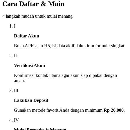
Cara Daftar & Main
4 langkah mudah untuk mulai menang
I
Daftar Akun
Buka APK atau H5, isi data aktif, lalu kirim formulir singkat.
II
Verifikasi Akun
Konfirmasi kontak utama agar akun siap dipakai dengan
aman.
III
Lakukan Deposit
Gunakan metode favorit Anda dengan minimum
Rp 20,000
.
IV
Mulai Bermain & Menang