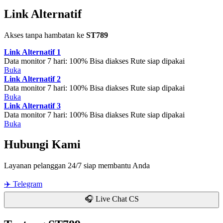
Link Alternatif
Akses tanpa hambatan ke
ST789
Link Alternatif 1
Data monitor 7 hari: 100%
Bisa diakses
Rute siap dipakai
Buka
Link Alternatif 2
Data monitor 7 hari: 100%
Bisa diakses
Rute siap dipakai
Buka
Link Alternatif 3
Data monitor 7 hari: 100%
Bisa diakses
Rute siap dipakai
Buka
Hubungi Kami
Layanan pelanggan 24/7 siap membantu Anda
✈️
Telegram
🎧
Live Chat CS