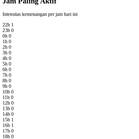
Jam Paling Aktif
Intensitas kemenangan per jam hari ini
22h
1
23h
0
0h
0
1h
0
2h
0
3h
0
4h
0
5h
0
6h
0
7h
0
8h
0
9h
0
10h
0
11h
0
12h
0
13h
0
14h
0
15h
1
16h
1
17h
0
18h
0