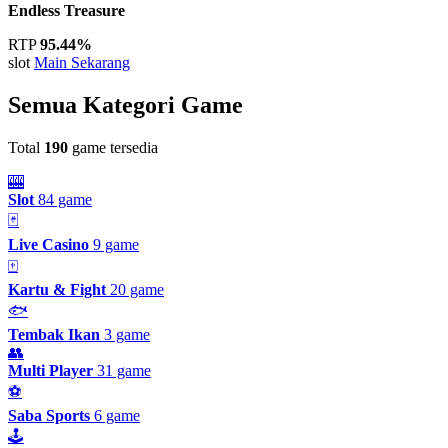
Endless Treasure
RTP
95.44%
slot
Main Sekarang
Semua Kategori Game
Total
190
game tersedia
🎰
Slot
84 game
🃏
Live Casino
9 game
🀄
Kartu & Fight
20 game
🐟
Tembak Ikan
3 game
👥
Multi Player
31 game
⚽
Saba Sports
6 game
🕹️