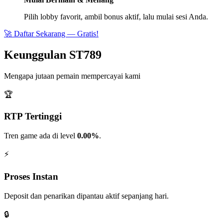
Pilih lobby favorit, ambil bonus aktif, lalu mulai sesi Anda.
🚀 Daftar Sekarang — Gratis!
Keunggulan
ST789
Mengapa jutaan pemain mempercayai kami
🏆
RTP Tertinggi
Tren game ada di level
0.00%
.
⚡
Proses Instan
Deposit dan penarikan dipantau aktif sepanjang hari.
🔒